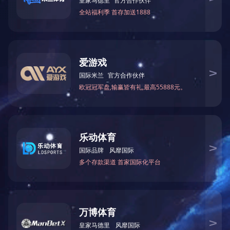
分子式
分子量
性 质
用 途
包装、贮运
规 格